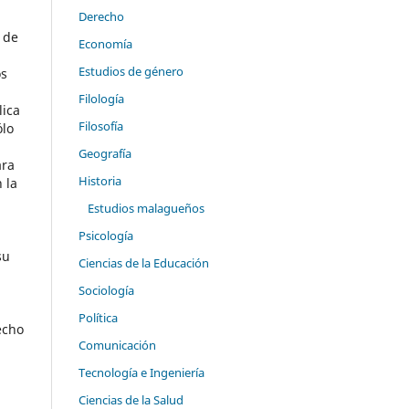
Derecho
 de
Economía
Estudios de género
os
Filología
lica
Filosofía
ólo
Geografía
ara
Historia
 la
Estudios malagueños
Psicología
su
Ciencias de la Educación
Sociología
Política
echo
Comunicación
Tecnología e Ingeniería
Ciencias de la Salud