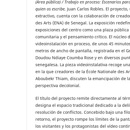
(Área pública) / Trabajo en proceso:
Escenarios par
quien os escribe,
Juan Carlos Robles. El proyecto,
extractivo, cuenta con la colaboración de creado
des Arts (ENA) de Senegal. La exposición redefine
exposiciones del centro como una plaza pública 
comunitaria y el pensamiento crítico. El núcleo 
videoinstalación en proceso, de unos 45 minutos
metros de ancho de pantalla, registrada en el G
Doudou Ndiaye Coumba Rose y en diversos punto
senegalesa. La pieza videoinstalativa recoge u
en la que creadores de la École Nationale des Ar
Aboubekr Thiam, discuten la emancipación de 
perspectiva decolonial.
El título del proyecto remite directamente al té
designa el espacio tradicional dedicado a la del
resolución de conflictos. Concebido bajo una filo
retorno, el proyecto rompe los límites de la panta
los visitantes y los protagonistas del vídeo cont