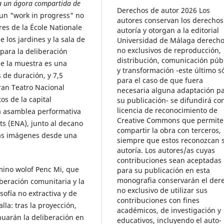
a un ágora compartida de
Derechos de autor 2026 Los
 un "work in progress" no
autores conservan los derechos
res de la École Nationale
autoría y otorgan a la editorial
 los jardines y la sala de
Universidad de Málaga derech
no exclusivos de reproducción,
para la deliberación
distribución, comunicación púb
de la muestra es una
y transformación -este último s
 de duración, y 7,5
para el caso de que fuera
ran Teatro Nacional
necesaria alguna adaptación p
s de la capital
su publicación- se difundirá con
licencia de reconocimiento de
na asamblea performativa
Creative Commons que permite
ts (ENA), junto al decano
compartir la obra con terceros,
las imágenes desde una
siempre que estos reconozcan 
autoría. Los autores/as cuyas
contribuciones sean aceptadas
rmino wolof Penc Mi, que
para su publicación en esta
monografia conservarán el der
iberación comunitaria y la
no exclusivo de utilizar sus
sofía no extractiva y de
contribuciones con fines
lla: tras la proyección,
académicos, de investigación y
inuarán la deliberación en
educativos, incluyendo el auto-