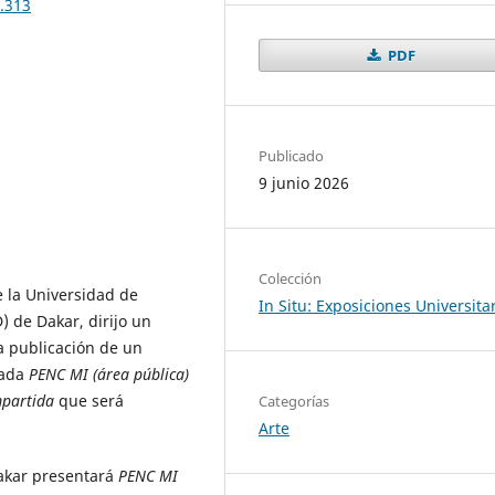
.313
PDF
Publicado
9 junio 2026
Colección
e la Universidad de
In Situ: Exposiciones Universita
 de Dakar, dirijo un
a publicación de un
lada
PENC MI (área pública)
mpartida
que será
Categorías
Arte
 Dakar presentará
PENC MI