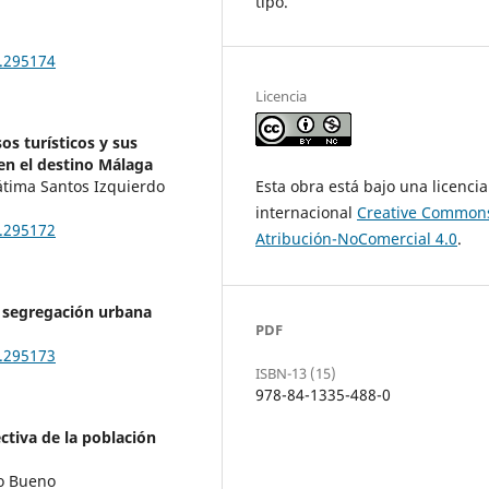
tipo.
.295174
Licencia
os turísticos y sus
 en el destino Málaga
Esta obra está bajo una licencia
átima Santos Izquierdo
internacional
Creative Common
.295172
Atribución-NoComercial 4.0
.
y segregación urbana
PDF
.295173
ISBN-13 (15)
978-84-1335-488-0
ectiva de la población
do Bueno