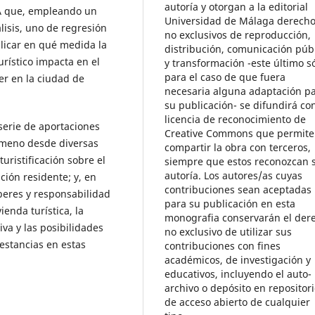
autoría y otorgan a la editorial
MA que, empleando un
Universidad de Málaga derech
lisis, uno de regresión
no exclusivos de reproducción,
xplicar en qué medida la
distribución, comunicación púb
urístico impacta en el
y transformación -este último s
para el caso de que fuera
ler en la ciudad de
necesaria alguna adaptación p
su publicación- se difundirá con
licencia de reconocimiento de
serie de aportaciones
Creative Commons que permite
nómeno desde diversas
compartir la obra con terceros,
turistificación sobre el
siempre que estos reconozcan 
autoría. Los autores/as cuyas
ción residente; y, en
contribuciones sean aceptadas
eberes y responsabilidad
para su publicación en esta
ienda turística, la
monografia conservarán el der
va y las posibilidades
no exclusivo de utilizar sus
 estancias en estas
contribuciones con fines
académicos, de investigación y
educativos, incluyendo el auto-
archivo o depósito en repositor
de acceso abierto de cualquier