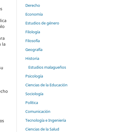
Derecho
os
Economía
lica
Estudios de género
ólo
Filología
ara
Filosofía
 la
Geografía
Historia
Estudios malagueños
su
Psicología
Ciencias de la Educación
echo
Sociología
Política
Comunicación
Tecnología e Ingeniería
ios
Ciencias de la Salud