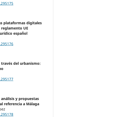
.295175
s plataformas digitales
el reglamento UE
urídico español
.295176
a través del urbanismo:
no
.295177
: análisis y propuestas
ial referencia a Málaga
pez
.295178