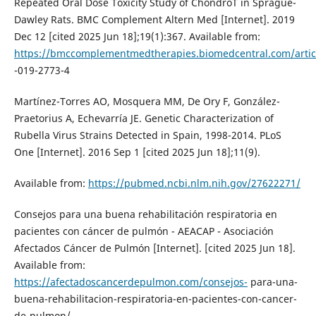
Repeated Oral Dose Toxicity Study of ChondroT in Sprague-
Dawley Rats. BMC Complement Altern Med [Internet]. 2019
Dec 12 [cited 2025 Jun 18];19(1):367. Available from:
https://bmccomplementmedtherapies.biomedcentral.com/artic
-019-2773-4
Martínez-Torres AO, Mosquera MM, De Ory F, González-
Praetorius A, Echevarría JE. Genetic Characterization of
Rubella Virus Strains Detected in Spain, 1998-2014. PLoS
One [Internet]. 2016 Sep 1 [cited 2025 Jun 18];11(9).
Available from:
https://pubmed.ncbi.nlm.nih.gov/27622271/
Consejos para una buena rehabilitación respiratoria en
pacientes con cáncer de pulmón - AEACAP - Asociación
Afectados Cáncer de Pulmón [Internet]. [cited 2025 Jun 18].
Available from:
https://afectadoscancerdepulmon.com/consejos-
para-una-
buena-rehabilitacion-respiratoria-en-pacientes-con-cancer-
de-pulmon/