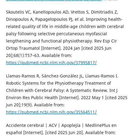
Skoutelis VC, Kanellopoulos AD, Vrettos S, Dimitriadis Z,
Dinopoulos A, Papagelopoulos PJ, et al. Improving health-
related quality of life in middle-age children with cerebral
palsy following selective percutaneous myofascial
lengthening and functional physiotherapy. Rev Esp Cir
Ortop Traumatol [Internet]. 2024 Jan [cited 2025 Jun
20];68(1):T57–63. Available from:
https://pubmed.ncbi.nlm.nih.gov/37995817/
Llamas-Ramos R, Sánchez-González JL, Llamas-Ramos I.
Robotic Systems for the Physiotherapy Treatment of
Children with Cerebral Palsy: A Systematic Review. Int J
Environ Res Public Health [Internet]. 2022 May 1 [cited 2025
Jun 20];19(9). Available from:
https://pubmed.ncbi.nlm.nih.gov/35564511/
Accidente cerebral | ACV | Apoplejía | MedlinePlus en
español [Internet]. [cited 2025 Jun 20]. Available from: