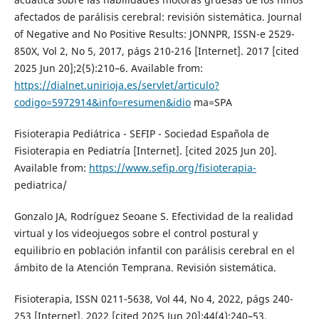
afectados de parálisis cerebral: revisión sistemática. Journal
of Negative and No Positive Results: JONNPR, ISSN-e 2529-
850X, Vol 2, No 5, 2017, págs 210-216 [Internet]. 2017 [cited
2025 Jun 20];2(5):210–6. Available from:
https://dialnet.unirioja.es/servlet/articulo?
codigo=5972914&info=resumen&idio
ma=SPA
Fisioterapia Pediátrica - SEFIP - Sociedad Española de
Fisioterapia en Pediatría [Internet]. [cited 2025 Jun 20].
Available from:
https://www.sefip.org/fisioterapia-
pediatrica/
Gonzalo JA, Rodríguez Seoane S. Efectividad de la realidad
virtual y los videojuegos sobre el control postural y
equilibrio en población infantil con parálisis cerebral en el
ámbito de la Atención Temprana. Revisión sistemática.
Fisioterapia, ISSN 0211-5638, Vol 44, No 4, 2022, págs 240-
253 [Internet]. 2022 [cited 2025 Jun 20];44(4):240–53.