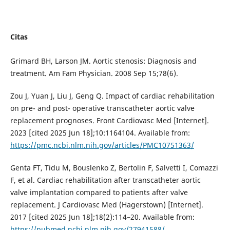
Citas
Grimard BH, Larson JM. Aortic stenosis: Diagnosis and
treatment. Am Fam Physician. 2008 Sep 15;78(6).
Zou J, Yuan J, Liu J, Geng Q. Impact of cardiac rehabilitation
on pre- and post- operative transcatheter aortic valve
replacement prognoses. Front Cardiovasc Med [Internet].
2023 [cited 2025 Jun 18];10:1164104. Available from:
https://pmc.ncbi.nlm.nih.gov/articles/PMC10751363/
Genta FT, Tidu M, Bouslenko Z, Bertolin F, Salvetti I, Comazzi
F, et al. Cardiac rehabilitation after transcatheter aortic
valve implantation compared to patients after valve
replacement. J Cardiovasc Med (Hagerstown) [Internet].
2017 [cited 2025 Jun 18];18(2):114–20. Available from:
https://pubmed.ncbi.nlm.nih.gov/27941588/