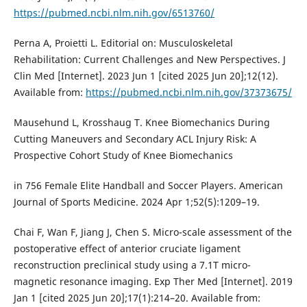
https://pubmed.ncbi.nlm.nih.gov/6513760/
Perna A, Proietti L. Editorial on: Musculoskeletal
Rehabilitation: Current Challenges and New Perspectives. J
Clin Med [Internet]. 2023 Jun 1 [cited 2025 Jun 20];12(12).
Available from:
https://pubmed.ncbi.nlm.nih.gov/37373675/
Mausehund L, Krosshaug T. Knee Biomechanics During
Cutting Maneuvers and Secondary ACL Injury Risk: A
Prospective Cohort Study of Knee Biomechanics
in 756 Female Elite Handball and Soccer Players. American
Journal of Sports Medicine. 2024 Apr 1;52(5):1209–19.
Chai F, Wan F, Jiang J, Chen S. Micro-scale assessment of the
postoperative effect of anterior cruciate ligament
reconstruction preclinical study using a 7.1T micro-
magnetic resonance imaging. Exp Ther Med [Internet]. 2019
Jan 1 [cited 2025 Jun 20];17(1):214–20. Available from: