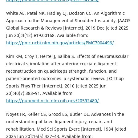
White AE, Patel NK, Hadley CJ, Dodson CC. An Algorithmic
Approach to the Management of Shoulder Instability. JAAOS
Global Research & Reviews [Internet]. 2019 Dec [cited 2025
Jun 20];3(12):e19.00168. Available from:
https://pmc.ncbi.nlm.nih.gov/articles/PMC7004496/
Kim KM, Croy T, Hertel J, Saliba S. Effects of neuromuscular
electrical stimulation after anterior cruciate ligament
reconstruction on quadriceps strength, function, and
patient-oriented outcomes: a systematic review. J Orthop
Sports Phys Ther [Internet]. 2010 [cited 2025 Jun
20];40(7):383–91. Available from:
https://pubmed.ncbi.nlm.nih.gov/20592480/
Noyes FR, Keller CS, Grood ES, Butler DL. Advances in the
understanding of knee ligament injury, repair, and
rehabilitation. Med Sci Sports Exerc [Internet]. 1984 [cited
2025 Jun 20];16(5):427–43. Available from: