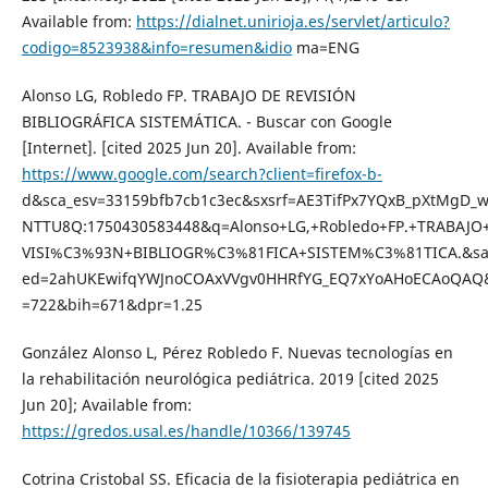
Available from:
https://dialnet.unirioja.es/servlet/articulo?
codigo=8523938&info=resumen&idio
ma=ENG
Alonso LG, Robledo FP. TRABAJO DE REVISIÓN
BIBLIOGRÁFICA SISTEMÁTICA. - Buscar con Google
[Internet]. [cited 2025 Jun 20]. Available from:
https://www.google.com/search?client=firefox-b-
d&sca_esv=33159bfb7cb1c3ec&sxsrf=AE3TifPx7YQxB_pXtMgD
NTTU8Q:1750430583448&q=Alonso+LG,+Robledo+FP.+TRABAJO
VISI%C3%93N+BIBLIOGR%C3%81FICA+SISTEM%C3%81TICA.&s
ed=2ahUKEwifqYWJnoCOAxVVgv0HHRfYG_EQ7xYoAHoECAoQAQ
=722&bih=671&dpr=1.25
González Alonso L, Pérez Robledo F. Nuevas tecnologías en
la rehabilitación neurológica pediátrica. 2019 [cited 2025
Jun 20]; Available from:
https://gredos.usal.es/handle/10366/139745
Cotrina Cristobal SS. Eficacia de la fisioterapia pediátrica en