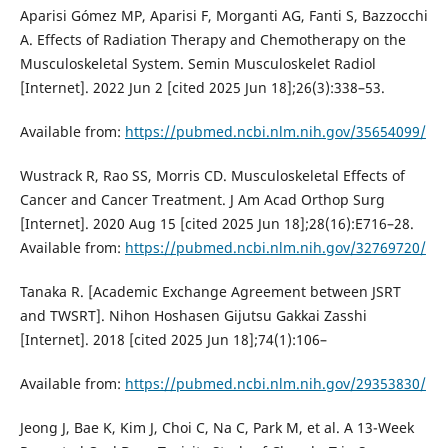
Aparisi Gómez MP, Aparisi F, Morganti AG, Fanti S, Bazzocchi
A. Effects of Radiation Therapy and Chemotherapy on the
Musculoskeletal System. Semin Musculoskelet Radiol
[Internet]. 2022 Jun 2 [cited 2025 Jun 18];26(3):338–53.
Available from:
https://pubmed.ncbi.nlm.nih.gov/35654099/
Wustrack R, Rao SS, Morris CD. Musculoskeletal Effects of
Cancer and Cancer Treatment. J Am Acad Orthop Surg
[Internet]. 2020 Aug 15 [cited 2025 Jun 18];28(16):E716–28.
Available from:
https://pubmed.ncbi.nlm.nih.gov/32769720/
Tanaka R. [Academic Exchange Agreement between JSRT
and TWSRT]. Nihon Hoshasen Gijutsu Gakkai Zasshi
[Internet]. 2018 [cited 2025 Jun 18];74(1):106–
Available from:
https://pubmed.ncbi.nlm.nih.gov/29353830/
Jeong J, Bae K, Kim J, Choi C, Na C, Park M, et al. A 13-Week