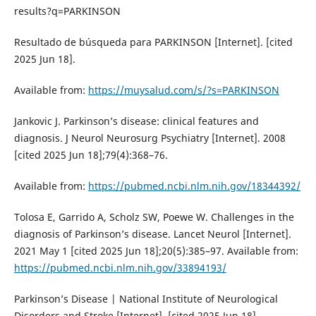
results?q=PARKINSON
Resultado de búsqueda para PARKINSON [Internet]. [cited
2025 Jun 18].
Available from:
https://muysalud.com/s/?s=PARKINSON
Jankovic J. Parkinson’s disease: clinical features and
diagnosis. J Neurol Neurosurg Psychiatry [Internet]. 2008
[cited 2025 Jun 18];79(4):368–76.
Available from:
https://pubmed.ncbi.nlm.nih.gov/18344392/
Tolosa E, Garrido A, Scholz SW, Poewe W. Challenges in the
diagnosis of Parkinson’s disease. Lancet Neurol [Internet].
2021 May 1 [cited 2025 Jun 18];20(5):385–97. Available from:
https://pubmed.ncbi.nlm.nih.gov/33894193/
Parkinson’s Disease | National Institute of Neurological
Disorders and Stroke [Internet]. [cited 2025 Jun 18].